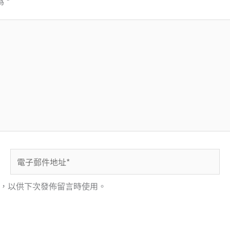
為
*
電
子
郵
，以供下次發佈留言時使用。
件
地
址
*