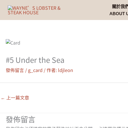
跳
關於我
至
ABOUT 
主
要
內
容
#5 Under the Sea
發佈留言
/
g_card
/ 作者:
ldjleon
←
上一篇文章
發佈留言