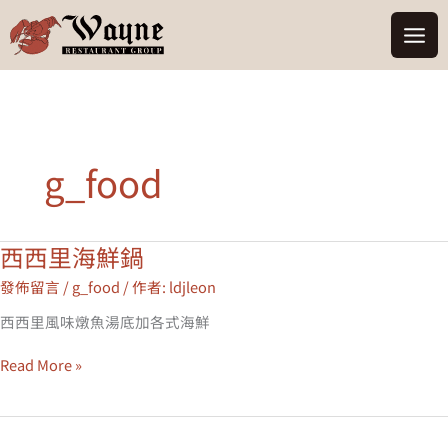
跳
至
主
要
內
容
g_food
西西里海鮮鍋
西
西
發佈留言
/
g_food
/ 作者:
ldjleon
里
海
西西里風味燉魚湯底加各式海鮮
鮮
鍋
Read More »