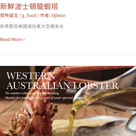
新鮮波士頓龍蝦塔
新
鮮
發佈留言
/
g_food
/ 作者:
ldjleon
波
士
依季節從美國或加拿大空運來台
頓
龍
Read More »
蝦
塔
澳
洲
龍
蝦
(俗
稱
水
姑
娘)