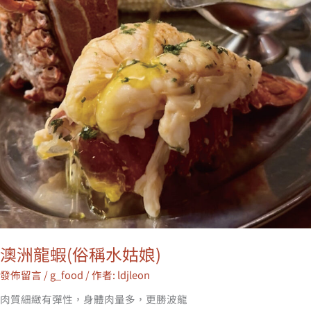
澳洲龍蝦(俗稱水姑娘)
發佈留言
/
g_food
/ 作者:
ldjleon
肉質細緻有彈性，身體肉量多，更勝波龍